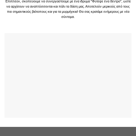
Επιπλέον, σκοπεύουμε να συνεργαστούμε με ένα ίδρυμα "Φύτεψε ένα δέντρο", ώστε
να αρχίσουν να αναπτύσσονται και πάλι τα δάση μας. Αποτελούν μερικούς από τους
πιο σημαντικούς βιότοπους και για τα μυρμήγκια! Θα σας κρατάμε ενήμερους με νέα
σύντομα.