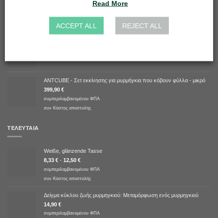
Read More
με
5.00
149,90
€
από 5
συμπεριλαμβανομένου ΦΠΑ
ACCEPT ALL
REJECT ALL
συν
Κόστος αποστολής
Messor cf. capitatus
13,36
€
ANTCUBE - Σετ εκκίνησης για μυρμήγκια που κόβουν φύλλα - μικρό
399,90
€
συμπεριλαμβανομένου ΦΠΑ
συν
Κόστος αποστολής
ΤΕΛΕΥΤΑΊΑ
Weiße, glänzende Tasse
8,33
€
-
12,50
€
συμπεριλαμβανομένου ΦΠΑ
συν
Κόστος αποστολής
Δείγμα κύκλου ζωής μυρμηγκιού: Μεταμόρφωση ενός μυρμηγκιού
14,90
€
συμπεριλαμβανομένου ΦΠΑ