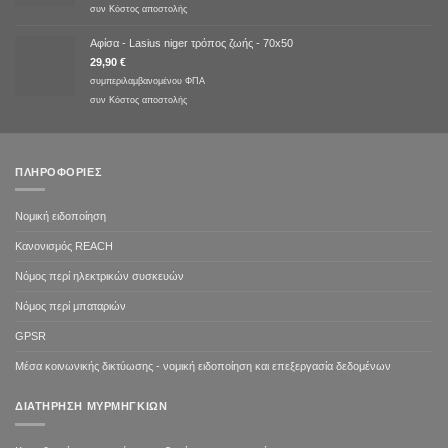
συν
Κόστος αποστολής
Αφίσα - Lasius niger τρόπος ζωής - 70x50
29,90
€
συμπεριλαμβανομένου ΦΠΑ
συν
Κόστος αποστολής
ΠΛΗΡΟΦΟΡΊΕΣ
Νομική ειδοποίηση
Κανονισμός REACH
Νόμος περί ηλεκτρικών συσκευών
Νόμος περί μπαταριών
GPSR
Μέσα κοινωνικής δικτύωσης - νομική ειδοποίηση και επεξεργασία δεδομένων
ΔΙΑΤΉΡΗΣΗ ΜΥΡΜΗΓΚΙΏΝ