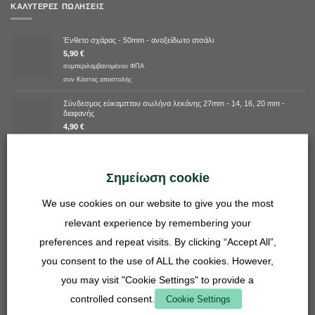
ΚΑΛΎΤΕΡΕΣ ΠΩΛΉΣΕΙΣ
Ένθετο σχάρας - 50mm - ανοξείδωτο ατσάλι
5,90
€
συμπεριλαμβανομένου ΦΠΑ
συν
Κόστος αποστολής
Σύνδεσμος εύκαμπτου σωλήνα λεκάνης 27mm - 14, 16, 20 mm -
διαφανής
4,90
€
συμπεριλαμβανομένου ΦΠΑ
συν
Κόστος αποστολής
Σημείωση cookie
Ένθετο πλέγμα - 27mm - ανοξείδωτο ατσάλι
3,90
€
We use cookies on our website to give you the most
συμπεριλαμβανομένου ΦΠΑ
συν
Κόστος αποστολής
relevant experience by remembering your
preferences and repeat visits. By clicking “Accept All”,
ΚΟΡΥΦΑΊΑ ΒΑΘΜΟΛΟΓΊΑ
you consent to the use of ALL the cookies. However,
you may visit "Cookie Settings" to provide a
Προσφορά δέσμης - Lasius niger
controlled consent.
Cookie Settings
Βαθμολογήθηκε
Verified overall ratings