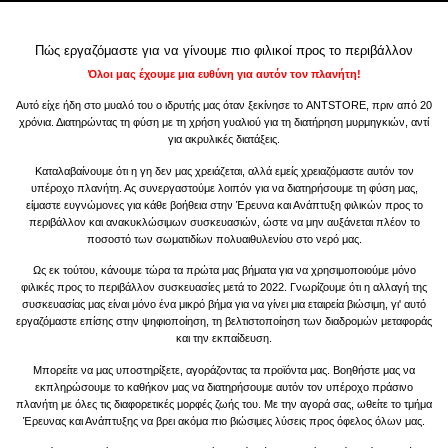
Πώς εργαζόμαστε για να γίνουμε πιο φιλικοί προς το περιβάλλον
Όλοι μας έχουμε μια ευθύνη για αυτόν τον πλανήτη!
Αυτό είχε ήδη στο μυαλό του ο ιδρυτής μας όταν ξεκίνησε το ANTSTORE, πριν από 20
χρόνια. Διατηρώντας τη φύση με τη χρήση γυαλιού για τη διατήρηση μυρμηγκιών, αντί
για ακρυλικές διατάξεις.
Καταλαβαίνουμε ότι η γη δεν μας χρειάζεται, αλλά εμείς χρειαζόμαστε αυτόν τον
υπέροχο πλανήτη. Ας συνεργαστούμε λοιπόν για να διατηρήσουμε τη φύση μας,
είμαστε ευγνώμονες για κάθε βοήθεια στην Έρευνα και Ανάπτυξη φιλικών προς το
περιβάλλον και ανακυκλώσιμων συσκευασιών, ώστε να μην αυξάνεται πλέον το
ποσοστό των σωματιδίων πολυαιθυλενίου στο νερό μας.
Ως εκ τούτου, κάνουμε τώρα τα πρώτα μας βήματα για να χρησιμοποιούμε μόνο
φιλικές προς το περιβάλλον συσκευασίες μετά το 2022. Γνωρίζουμε ότι η αλλαγή της
συσκευασίας μας είναι μόνο ένα μικρό βήμα για να γίνει μια εταιρεία βιώσιμη, γι' αυτό
εργαζόμαστε επίσης στην ψηφιοποίηση, τη βελτιστοποίηση των διαδρομών μεταφοράς
και την εκπαίδευση.
Μπορείτε να μας υποστηρίξετε, αγοράζοντας τα προϊόντα μας. Βοηθήστε μας να
εκπληρώσουμε το καθήκον μας να διατηρήσουμε αυτόν τον υπέροχο πράσινο
πλανήτη με όλες τις διαφορετικές μορφές ζωής του. Με την αγορά σας, ωθείτε το τμήμα
Έρευνας και Ανάπτυξης να βρει ακόμα πιο βιώσιμες λύσεις προς όφελος όλων μας.