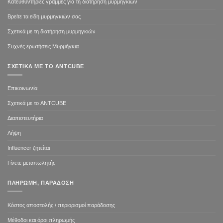
Κατευθυντήριες γραμμές για τη διατήρηση μυρμηγκιών
Βρείτε τα είδη μυρμηγκιών σας
Σχετικά με τη διατήρηση μυρμηγκιών
Συχνές ερωτήσεις Μυρμήγκια
ΣΧΕΤΙΚΆ ΜΕ ΤΟ ANTCUBE
Επικοινωνία
Σχετικά με το ANTCUBE
Διαπιστευτήρια
Λήψη
Influencer ζητείται
Γίνετε μεταπωλητής
ΠΛΗΡΩΜΉ, ΠΑΡΆΔΟΣΗ
Κόστος αποστολής / περιορισμοί παράδοσης
Μέθοδοι και όροι πληρωμής