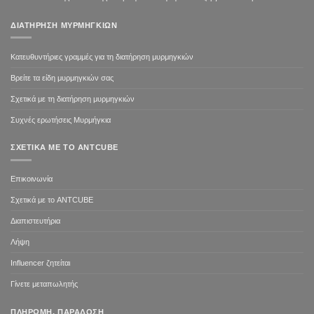
ΔΙΑΤΉΡΗΣΗ ΜΥΡΜΗΓΚΙΏΝ
Κατευθυντήριες γραμμές για τη διατήρηση μυρμηγκιών
Βρείτε τα είδη μυρμηγκιών σας
Σχετικά με τη διατήρηση μυρμηγκιών
Συχνές ερωτήσεις Μυρμήγκια
ΣΧΕΤΙΚΆ ΜΕ ΤΟ ANTCUBE
Επικοινωνία
Σχετικά με το ANTCUBE
Διαπιστευτήρια
Λήψη
Influencer ζητείται
Γίνετε μεταπωλητής
ΠΛΗΡΩΜΉ, ΠΑΡΆΔΟΣΗ