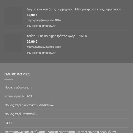
Δείγμα κύκλου ζωής μυρμηγκιού: Μεταμόρφωση ενός μυρμηγκιού
14,90
€
συμπεριλαμβανομένου ΦΠΑ
συν
Κόστος αποστολής
Αφίσα - Lasius niger τρόπος ζωής - 70x50
29,90
€
συμπεριλαμβανομένου ΦΠΑ
συν
Κόστος αποστολής
ΠΛΗΡΟΦΟΡΊΕΣ
Νομική ειδοποίηση
Κανονισμός REACH
Νόμος περί ηλεκτρικών συσκευών
Νόμος περί μπαταριών
GPSR
Μέσα κοινωνικής δικτύωσης - νομική ειδοποίηση και επεξεργασία δεδομένων