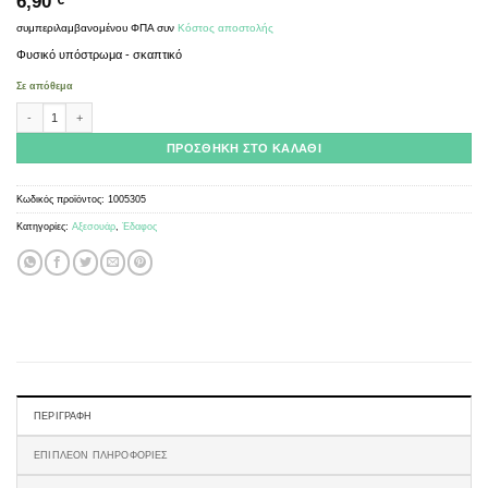
6,90
€
συμπεριλαμβανομένου ΦΠΑ
συν
Κόστος αποστολής
Φυσικό υπόστρωμα - σκαπτικό
Σε απόθεμα
Substrate - Sand-Loam white - 1000g ποσότητα
ΠΡΟΣΘΉΚΗ ΣΤΟ ΚΑΛΆΘΙ
Κωδικός προϊόντος:
1005305
Κατηγορίες:
Αξεσουάρ
,
Έδαφος
ΠΕΡΙΓΡΑΦΉ
ΕΠΙΠΛΈΟΝ ΠΛΗΡΟΦΟΡΊΕΣ