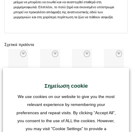
μείγμα να μπορέσει να ενωθεί και να αναπτυχθεί σταθερά στη
μυρμηγκοφωλιά. Επιπλέον, το πολύ ξηρό και σκονισμένο υπόστρωμα
μπορεί να προκαλέσει απόφραξη της αναπνευστικής οδού των
μυρμηγκιών και στη χειρότερη περίπτωση τα ζώα να πάθουν ασφυξία.
Σχετικά προϊόντα
ΈΔΑΦΟΣ
ΈΔΑΦΟΣ
ΈΔΑΦΟΣ
ΈΔΑΦΟΣ
χώμα - μίγμα
Υπόστρωμα -
Υπόστρωμα -
άμμος 0-1mm
άμμου και
έρημος - 1 Kg
Rainforest - 1
πλυμένη
αργίλου μπεζ -
Kg
1000g
Σημείωση cookie
6,90
€
1000g
6,90
€
2,90
€
6,90
€
We use cookies on our website to give you the most
συμπεριλαμβανομένου
συμπεριλαμβανομένου
συμπεριλαμβανομέν
ΦΠΑ
συμπεριλαμβανομένου
relevant experience by remembering your
ΦΠΑ
ΦΠΑ
ΦΠΑ
συν
Κόστος
preferences and repeat visits. By clicking “Accept All”,
συν
Κόστος
συν
Κόστος
αποστολής
συν
Κόστος
αποστολής
αποστολής
you consent to the use of ALL the cookies. However,
αποστολής
you may visit "Cookie Settings" to provide a