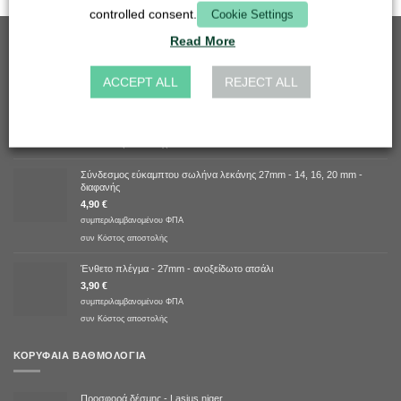
controlled consent.
Cookie Settings
Read More
ΚΑΛΎΤΕΡΕΣ ΠΩΛΉΣΕΙΣ
ACCEPT ALL
REJECT ALL
Ένθετο σχάρας - 50mm - ανοξείδωτο ατσάλι
5,90
€
συμπεριλαμβανομένου ΦΠΑ
συν
Κόστος αποστολής
Σύνδεσμος εύκαμπτου σωλήνα λεκάνης 27mm - 14, 16, 20 mm -
διαφανής
4,90
€
συμπεριλαμβανομένου ΦΠΑ
συν
Κόστος αποστολής
Ένθετο πλέγμα - 27mm - ανοξείδωτο ατσάλι
3,90
€
συμπεριλαμβανομένου ΦΠΑ
συν
Κόστος αποστολής
ΚΟΡΥΦΑΊΑ ΒΑΘΜΟΛΟΓΊΑ
Προσφορά δέσμης - Lasius niger