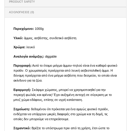
PRODUCT SAFETY
ΑΞΙΟΛΟΓΉΣΕΙΣ (0)
Περιεχόμενο:
1000g
Υλικό:
άμμος, ασβέστης, συνδετικό ασβέστη
Χρώμα:
λευκό
Αναλογία ανάμιξης:
diggable
Περιγραφή:
Αυτό το έτοιμο μείγμα άμμου-πηλού είναι ένα καθαρό φυσικό
προϊόν. Ο χρωματισμός προέρχεται από λευκή ασβεστολιθική άμμο. Η
δύναμη προέρχεται από ένα μείγμα ασβέστη που δεσμεύει, το οποίο είναι
ακίνδυνο για τα ζώα.
Εφαρμογή:
Σκάψιμο χώματος, μπορεί να χρησιμοποιηθεί για την
περιοχή φωλιάς και αρένας! Έχει αυξημένη αντοχή σε σύγκριση με το
μπεζ χώμα εδάφους, επίσης σε υγρή κατάσταση.
Σημείωση:
δεδομένου ότι πρόκειται για ένα αμιγώς φυσικό προϊόν,
ενδέχεται να υπάρχουν μικρές διαφορές στο χρώμα και τη δομή, τις
οποίες δεν μπορούμε να επηρεάσουμε.
Σημαντικό:
Βρέξτε το υπόστρωμα πριν από τη χρήση, έτσι ώστε το