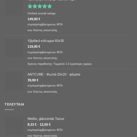
Βαθμολογήθηκε
Verified overall ratings
με
5.00
149,90
€
από 5
συμπεριλαμβανομένου ΦΠΑ
συν
Κόστος αποστολής
Υβριδικό κάλυμμα 60x30
119,90
€
συμπεριλαμβανομένου ΦΠΑ
συν
Κόστος αποστολής
Χρόνος παράδοσης:
Γερμανία 1-3 εργάσιμες ημέρες
ANTCUBE - Φωλιά 20x20 - ψέματα
39,90
€
συμπεριλαμβανομένου ΦΠΑ
συν
Κόστος αποστολής
ΤΕΛΕΥΤΑΊΑ
Weiße, glänzende Tasse
8,33
€
-
12,50
€
συμπεριλαμβανομένου ΦΠΑ
συν
Κόστος αποστολής