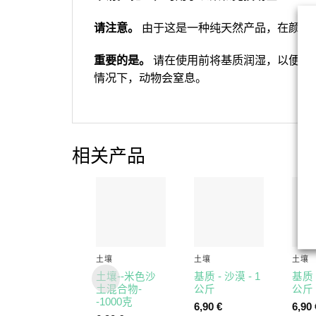
请注意。
由于这是一种纯天然产品，在颜色
重要的是。
请在使用前将基质润湿，以便混
情况下，动物会窒息。
相关产品
土壤
土壤
土壤
土壤--米色沙
基质 - 沙漠 - 1
基质 
土混合物-
公斤
公斤
-1000克
6,90
€
6,90