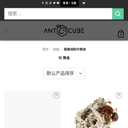
跳
登录 / 注册
到
搜
内
容
索：
0
首页
/
蚂蚁
/
南美洲和中美洲
筛选