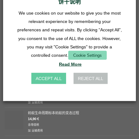
饼干说明
含增值税
加
运输费用
We use cookies on our website to give you the most
红蜘蛛
relevant experience by remembering your
9,16
€
preferences and repeat visits. By clicking “Accept All”,
you consent to the use of ALL the cookies. However,
蝾螈（Solenopsis fugax）
you may visit "Cookie Settings" to provide a
8,32
€
controlled consent.
Cookie Settings
Read More
最新的
ACCEPT ALL
REJECT ALL
Weiße, glänzende Tasse
8,33
€
-
12,50
€
含增值税
加
运输费用
蚂蚁生命周期标本蚂蚁的变态过程
14,90
€
含增值税
加
运输费用