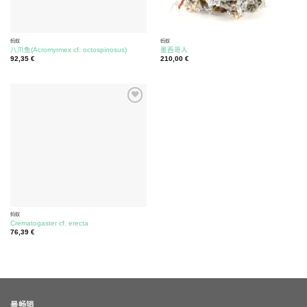
蚂蚁
蚂蚁
八爪鱼(Acromyrmex cf. octospinosus)
墨西哥人
92,35
€
210,00
€
蚂蚁
Crematogaster cf. erecta
76,39
€
最畅销