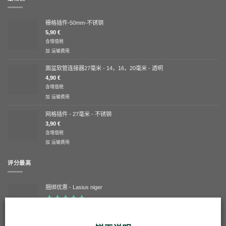
栅格插件-50mm-不锈钢
5,90
€
含增值税
加
运输费用
面盆软管连接器27毫米 - 14，16，20毫米 - 透明
4,90
€
含增值税
加
运输费用
网格插件 - 27毫米 - 不锈钢
3,90
€
含增值税
加
运输费用
评分最高
捆绑优惠 - Lasius niger
评分
5.00
Verified overall ratings
&sol; 5
149,90
€