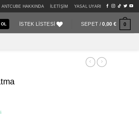
ANTCUBE HAKKINDA
İLETIŞIM
YASAL UYARI
İSTEK LISTESI
SEPET /
0,00
€
0
 OL
atma
i