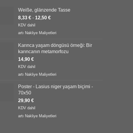
Weiße, glänzende Tasse
8,33
€
-
12,50
€
KDV dahil
artı
Nakliye Maliyetleri
Karınca yaşam döngüsü örneği: Bir
karıncanın metamorfozu
14,90
€
KDV dahil
artı
Nakliye Maliyetleri
Poster - Lasius niger yaşam biçimi -
70x50
29,90
€
KDV dahil
artı
Nakliye Maliyetleri