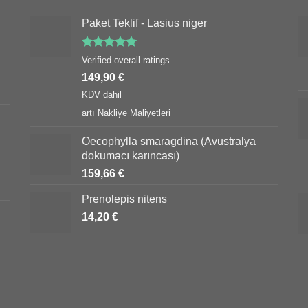
Paket Teklif - Lasius niger
5 üzerinden
Verified overall ratings
5.00
oy
149,90
€
aldı
KDV dahil
artı
Nakliye Maliyetleri
Oecophylla smaragdina (Avustralya
dokumacı karıncası)
159,66
€
Prenolepis nitens
14,20
€