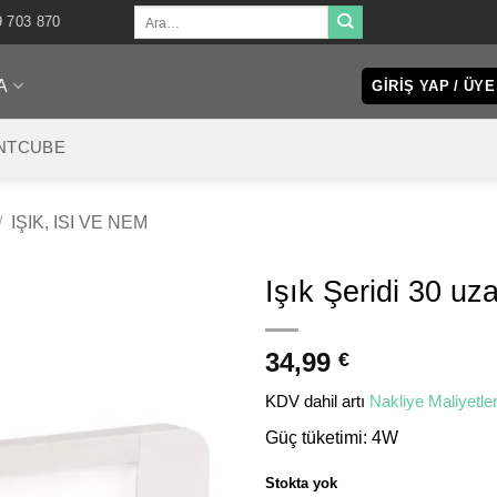
Ara:
9 703 870
A
GIRIŞ YAP / ÜYE
NTCUBE
/
IŞIK, ISI VE NEM
Işık Şeridi 30 uz
34,99
€
KDV dahil
artı
Nakliye Maliyetler
Güç tüketimi: 4W
Stokta yok