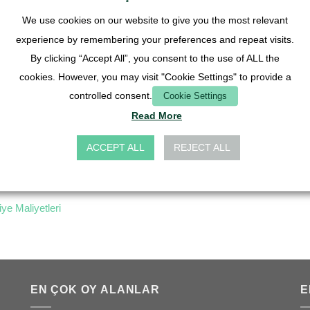
We use cookies on our website to give you the most relevant
STOKTA YOK
experience by remembering your preferences and repeat visits.
By clicking “Accept All”, you consent to the use of ALL the
cookies. However, you may visit "Cookie Settings" to provide a
controlled consent.
Cookie Settings
Read More
RIUM BILEŞENLERI
di 30
ACCEPT ALL
REJECT ALL
il
iye Maliyetleri
EN ÇOK OY ALANLAR
E