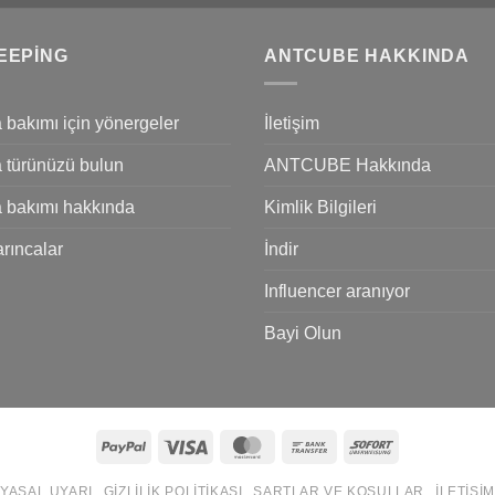
EEPING
ANTCUBE HAKKINDA
 bakımı için yönergeler
İletişim
 türünüzü bulun
ANTCUBE Hakkında
 bakımı hakkında
Kimlik Bilgileri
rıncalar
İndir
Influencer aranıyor
Bayi Olun
PayPal
Visa
MasterCard
Bank
Sofort
Transfer
YASAL UYARI
GIZLILIK POLITIKASI
ŞARTLAR VE KOŞULLAR
İLETIŞIM