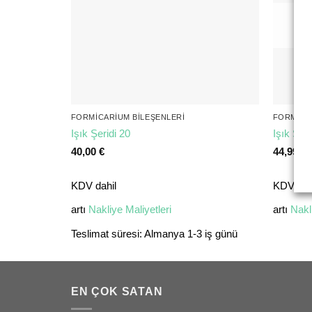
FORMICARIUM BILEŞENLERI
FORMICA
Işık Şeridi 20
Işık Şeri
40,00
€
44,99
€
KDV dahil
KDV dah
artı
Nakliye Maliyetleri
artı
Nakl
Teslimat süresi:
Almanya 1-3 iş günü
EN ÇOK SATAN