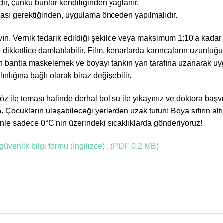
dir, çünkü bunlar kendiliğinden yağlanır.
ması gerektiğinden, uygulama önceden yapılmalıdır.
 Vernik tedarik edildiği şekilde veya maksimum 1:10'a kadar su il
dikkatlice damlatılabilir. Film, kenarlarda karıncaların uzunluğu
 bantla maskelemek ve boyayı tankın yan tarafına uzanarak uygul
nlığına bağlı olarak biraz değişebilir.
z ile teması halinde derhal bol su ile yıkayınız ve doktora ba
. Çocukların ulaşabileceği yerlerden uzak tutun! Boya sıfırın altı
nle sadece 0°C'nin üzerindeki sıcaklıklarda gönderiyoruz!
üvenlik bilgi formu (İngilizce) , (PDF 0.2 MB)