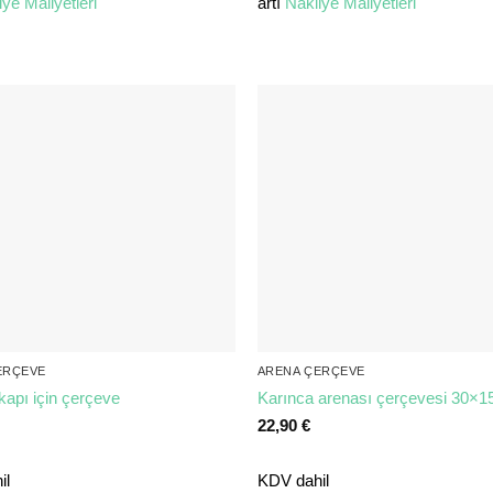
iye Maliyetleri
artı
Nakliye Maliyetleri
ERÇEVE
ARENA ÇERÇEVE
kapı için çerçeve
Karınca arenası çerçevesi 30×1
22,90
€
il
KDV dahil