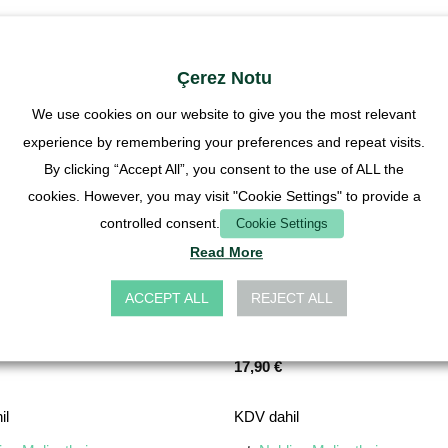
Çerez Notu
We use cookies on our website to give you the most relevant
experience by remembering your preferences and repeat visits.
By clicking “Accept All”, you consent to the use of ALL the
cookies. However, you may visit "Cookie Settings" to provide a
controlled consent.
Cookie Settings
Read More
ACCEPT ALL
REJECT ALL
ERÇEVE
ARENA ÇERÇEVE
arenası çerçevesi 40×20
Karınca arenası çerçevesi 20×1
17,90
€
il
KDV dahil