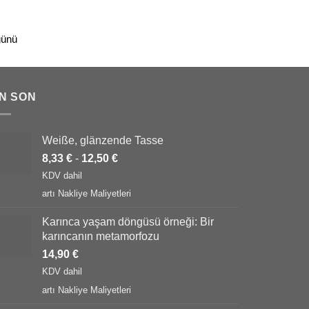
günü
N SON
Weiße, glänzende Tasse
8,33
€
-
12,50
€
KDV dahil
artı
Nakliye Maliyetleri
Karınca yaşam döngüsü örneği: Bir
karıncanın metamorfozu
14,90
€
KDV dahil
artı
Nakliye Maliyetleri