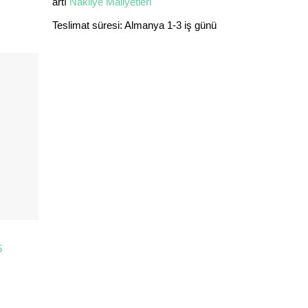
artı
Nakliye Maliyetleri
Teslimat süresi:
Almanya 1-3 iş günü
5