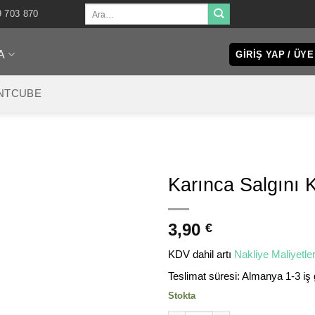
Ara:
9 703 870
A
GIRIŞ YAP / ÜYE
NTCUBE
Karınca Salgını 
3,90
€
KDV dahil
artı
Nakliye Maliyetler
Teslimat süresi:
Almanya 1-3 iş
Stokta