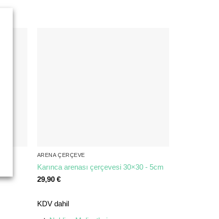
ARENA ÇERÇEVE
0
Karınca arenası çerçevesi 30×30 - 5cm
29,90
€
KDV dahil