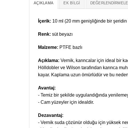
AÇIKLAMA
EK BILGI
DEĞERLENDIRMELER
İçerik:
10 ml (20 mm genişliğinde bir şeridin 
Renk:
süt beyazı
Malzeme:
PTFE bazlı
Açıklama:
Vernik, karıncalar için ideal bir k
Hölldobler ve Wilson tarafından karınca muh
kayar. Kaplama uzun ömürlüdür ve bu nedenle
Avantaj:
- Temiz bir şekilde uygulandığında yenilemey
- Cam yüzeyler için idealdir.
Dezavantaj:
- Vernik suda çözünür olduğu için yüksek nem