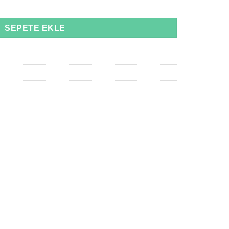
ish 10ml adet
SEPETE EKLE