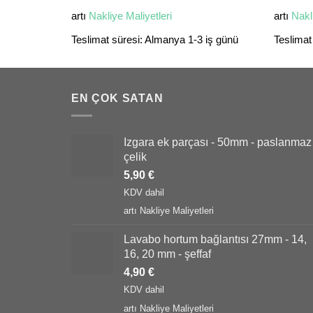
artı
Nakliye Maliyetleri
artı
Nakl
Teslimat süresi:
Almanya 1-3 iş günü
Teslimat
EN ÇOK SATAN
Izgara ek parçası - 50mm - paslanmaz
çelik
5,90
€
KDV dahil
artı
Nakliye Maliyetleri
Lavabo hortum bağlantısı 27mm - 14,
16, 20 mm - şeffaf
4,90
€
KDV dahil
artı
Nakliye Maliyetleri