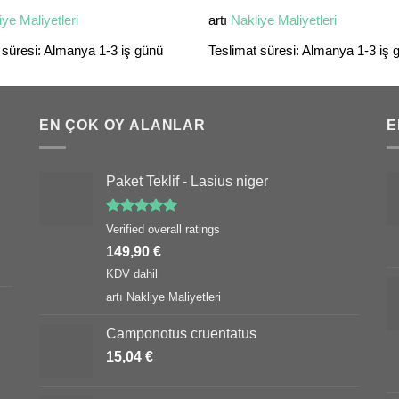
iye Maliyetleri
artı
Nakliye Maliyetleri
 süresi:
Almanya 1-3 iş günü
Teslimat süresi:
Almanya 1-3 iş 
EN ÇOK OY ALANLAR
E
Paket Teklif - Lasius niger
5 üzerinden
Verified overall ratings
5.00
oy
149,90
€
aldı
KDV dahil
artı
Nakliye Maliyetleri
Camponotus cruentatus
15,04
€