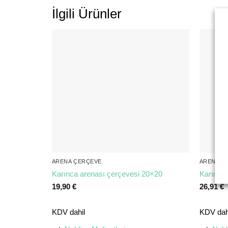
İlgili Ürünler
ARENA ÇERÇEVE
ARENA Ç
Karınca arenası çerçevesi 20×20
Karınca 
19,90
€
26,91
€
KDV dahil
KDV dah