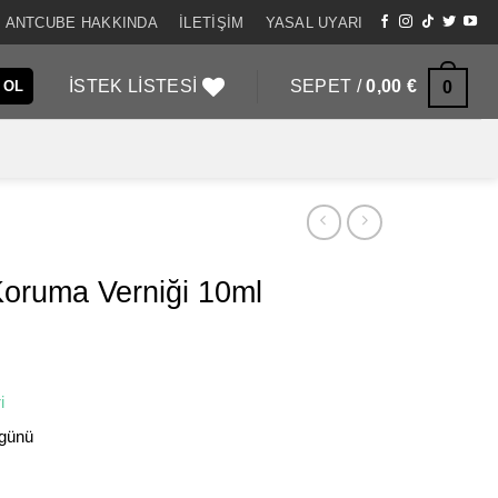
ANTCUBE HAKKINDA
İLETIŞIM
YASAL UYARI
İSTEK LISTESI
SEPET /
0,00
€
0
 OL
Koruma Verniği 10ml
i
 günü