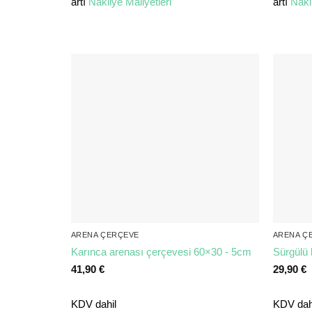
artı
Nakliye Maliyetleri
artı
Nakl
ARENA ÇERÇEVE
ARENA Ç
Karınca arenası çerçevesi 60×30 - 5cm
Sürgülü 
41,90
€
29,90
€
KDV dahil
KDV dah