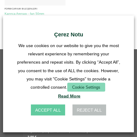
FORMICARIUM BILEŞENLERI
Karınca Arenası - fan 50mm
15,90
€
KDV dahil
Çerez Notu
artı
Nakliye Maliyetleri
We use cookies on our website to give you the most
relevant experience by remembering your
EN ÇOK SATAN
preferences and repeat visits. By clicking “Accept All”,
you consent to the use of ALL the cookies. However,
Izgara ek parçası - 50mm - paslanmaz çelik
you may visit "Cookie Settings" to provide a
5,90
€
controlled consent.
Cookie Settings
KDV dahil
artı
Nakliye Maliyetleri
Read More
Lavabo hortum bağlantısı 27mm - 14, 16, 20 mm - şeffaf
4,90
€
ACCEPT ALL
REJECT ALL
KDV dahil
artı
Nakliye Maliyetleri
Izgara ek parçası - 27mm - paslanmaz çelik
3,90
€