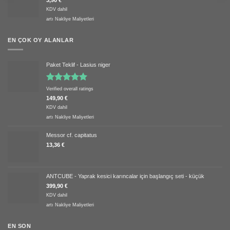
KDV dahil
artı
Nakliye Maliyetleri
EN ÇOK OY ALANLAR
Paket Teklif - Lasius niger
5 üzerinden
Verified overall ratings
5.00
oy
149,90
€
aldı
KDV dahil
artı
Nakliye Maliyetleri
Messor cf. capitatus
13,36
€
ANTCUBE - Yaprak kesici karıncalar için başlangıç seti - küçük
399,90
€
KDV dahil
artı
Nakliye Maliyetleri
EN SON