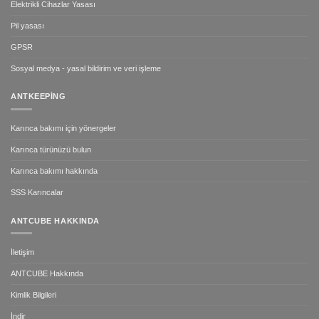
Elektrikli Cihazlar Yasası
Pil yasası
GPSR
Sosyal medya - yasal bildirim ve veri işleme
ANTKEEPING
Karınca bakımı için yönergeler
Karınca türünüzü bulun
Karınca bakımı hakkında
SSS Karıncalar
ANTCUBE HAKKINDA
İletişim
ANTCUBE Hakkında
Kimlik Bilgileri
İndir