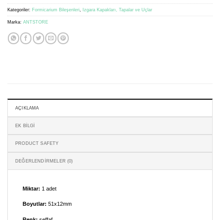
Kategoriler:
Formicarium Bileşenleri
,
Izgara Kapakları, Tapalar ve Uçlar
Marka:
ANTSTORE
AÇIKLAMA
EK BILGI
PRODUCT SAFETY
DEĞERLENDIRMELER (0)
Miktar:
1 adet
Boyutlar:
51x12mm
Renk:
şeffaf