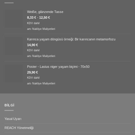
Weiße, glänzende Tasse
8,33
€
-
12,50
€
KDV dahil
artı
Nakliye Maliyetleri
Karınca yaşam döngüsü örneği: Bir karıncanın metamorfozu
14,90
€
KDV dahil
artı
Nakliye Maliyetleri
Poster - Lasius niger yaşam biçimi - 70x50
29,90
€
KDV dahil
artı
Nakliye Maliyetleri
BILGI
Yasal Uyarı
REACH Yönetmeliği