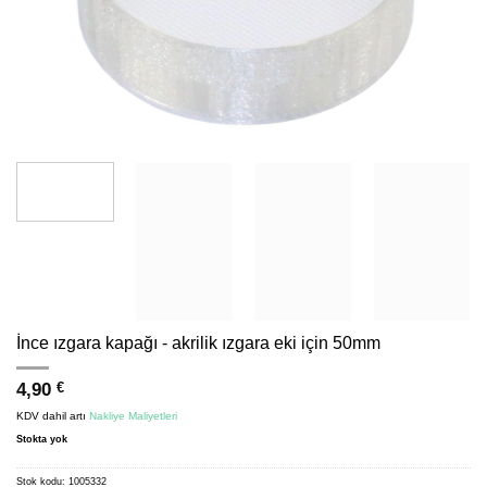
İnce ızgara kapağı - akrilik ızgara eki için 50mm
4,90
€
KDV dahil
artı
Nakliye Maliyetleri
Stokta yok
Stok kodu:
1005332