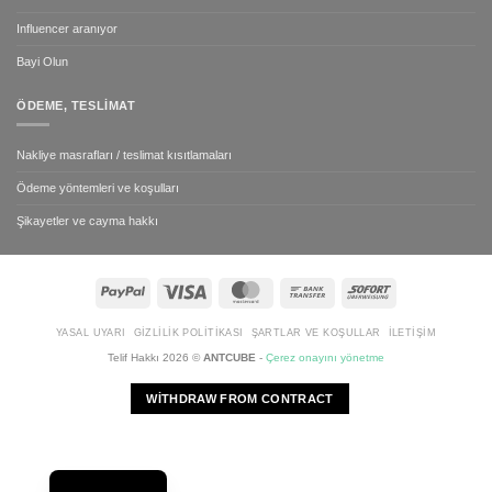
Influencer aranıyor
Bayi Olun
ÖDEME, TESLIMAT
Nakliye masrafları / teslimat kısıtlamaları
Ödeme yöntemleri ve koşulları
Şikayetler ve cayma hakkı
PayPal
Visa
MasterCard
Bank
Sofort
Transfer
YASAL UYARI
GIZLILIK POLITIKASI
ŞARTLAR VE KOŞULLAR
İLETIŞIM
Telif Hakkı 2026 ©
ANTCUBE
-
Çerez onayını yönetme
WITHDRAW FROM CONTRACT