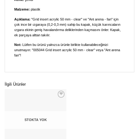
Malzeme:
plastik
Açıklama:
"Grid insert acrylic 50 mm - clear" ve "Ant arena - fan" için
çok ince bir ızgaraya (0,2-0,3 mm) sahip bu kapak, küçük karıncaların
ızgara ekinin geniş havalandırma deliklerinden kaçmasını önler. Kapak,
ek parçaya alttan takılır.
Not:
Lütfen bu ürünü yalnızca ürünle birlikte kullanabileceğinizi
unutmayın: "005044 Grid insert acrylic 50 mm - clear" veya "Ant arena
fan"!
İlgili Ürünler
STOKTA YOK