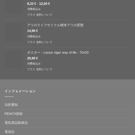
8,33
€
-
12,50
€
消費税込み
プラス
送料について
アリのライフサイクル標本アリの変態
14,90
€
消費税込み
プラス
送料について
ポスター - Lasius niger way of life - 70x50
29,90
€
消費税込み
プラス
送料について
インフォメーション
法的通知
REACH規制
電気用品取締法
電池法