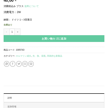
40,00
€
消費税込み
プラス
送料について
消費電力：2W
納期：
ドイツ 1～3営業日
在庫あり
Light Strip 20個
お買い物カゴに追加
商品コード:
1005743
カテゴリー:
ホルマリン成分
,
光、熱、湿度
,
革新的な新製品
説明
追加情報