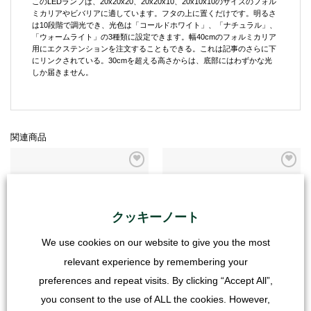
このLEDランプは、20x20x20、20x20x10、20x10x10のサイズのフォル
ミカリアやビバリアに適しています。フタの上に置くだけです。明るさ
は10段階で調光でき、光色は「コールドホワイト」、「ナチュラル」、
「ウォームライト」の3種類に設定できます。幅40cmのフォルミカリア
用にエクステンションを注文することもできる。これは記事のさらに下
にリンクされている。30cmを超える高さからは、底部にはわずかな光
しか届きません。
関連商品
クッキーノート
在庫切れ
We use cookies on our website to give you the most
relevant experience by remembering your
preferences and repeat visits. By clicking “Accept All”,
ホルマリン成分
ホルマリン成分
ライトストリップ20エクステンション
ライトストリップ30エクステンション
you consent to the use of ALL the cookies. However,
29,99
€
34,99
€