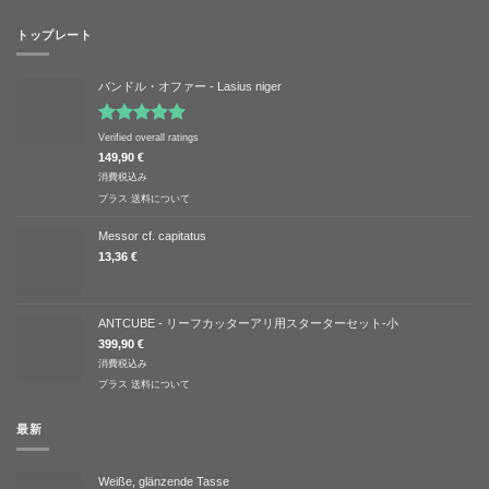
トップレート
バンドル・オファー - Lasius niger
5段階中
Verified overall ratings
5.00
の評価
149,90
€
消費税込み
プラス
送料について
Messor cf. capitatus
13,36
€
ANTCUBE - リーフカッターアリ用スターターセット-小
399,90
€
消費税込み
プラス
送料について
最新
Weiße, glänzende Tasse