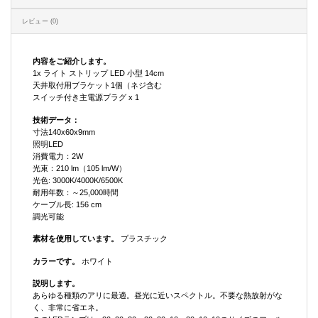
レビュー (0)
内容をご紹介します。
1x ライト ストリップ LED 小型 14cm
天井取付用ブラケット1個（ネジ含む
スイッチ付き主電源プラグ x 1
技術データ：
寸法140x60x9mm
照明LED
消費電力：2W
光束：210 lm（105 lm/W）
光色: 3000K/4000K/6500K
耐用年数：～25,000時間
ケーブル長: 156 cm
調光可能
素材を使用しています。
プラスチック
カラーです。
ホワイト
説明します。
あらゆる種類のアリに最適。昼光に近いスペクトル。不要な熱放射がな
く、非常に省エネ。