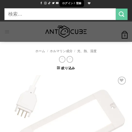
Skip
ログイン / 登録
to
検
content
索
対
象:
0
ホーム
/
ホルマリン成分
/
光、熱、湿度
絞り込み