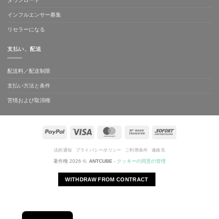
ダウンロード
インフルエンサー募集
リセラーになる
支払い、配送
配送料／配送制限
支払い方法と条件
苦情および取消権
ペ
Visa
MasterCard
Bank
Sofort
イ
Transfer
パ
法的通知
プライバシーポリシー
ご利用条件
連絡先
ル
著作権 2026 ©.
ANTCUBE
-
クッキーの同意の管理
WITHDRAW FROM CONTRACT