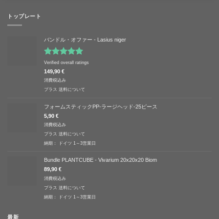
トップレート
バンドル・オファー - Lasius niger
5段階中
Verified overall ratings
5.00
の評価
149,90
€
消費税込み
プラス
送料について
フォームスティックPP-ラージヘッド-25ピース
5,90
€
消費税込み
プラス
送料について
納期：
ドイツ 1～3営業日
Bundle PLANTCUBE - Vivarium 20x20x20 Biom
89,90
€
消費税込み
プラス
送料について
納期：
ドイツ 1～3営業日
最新