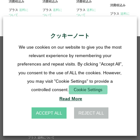
消費税込み
消費税込み
消費税込み
消費税込み
プラス
送料に
プラス
送料に
プラス
送料に
プラス
送料に
ついて
ついて
ついて
ついて
クッキーノート
We use cookies on our website to give you the most
ベストセラー
relevant experience by remembering your
グリッドインサート-50mm-ステンレススチール
preferences and repeat visits. By clicking “Accept All”,
5,90
€
you consent to the use of ALL the cookies. However,
消費税込み
you may visit "Cookie Settings" to provide a
プラス
送料について
controlled consent.
Cookie Settings
ベイシン・ホース・コネクター 27mm - 14, 16, 20mm - 透明
4,90
€
Read More
消費税込み
プラス
送料について
ACCEPT ALL
REJECT ALL
グリッドインサート-27mm-ステンレススチール
3,90
€
消費税込み
プラス
送料について