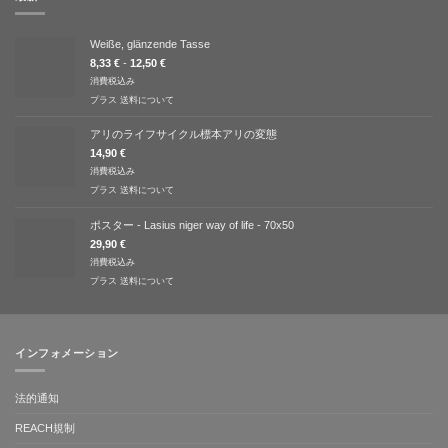
Weiße, glänzende Tasse
8,33
€
-
12,50
€
消費税込み
プラス
送料について
アリのライフサイクル標本アリの変態
14,90
€
消費税込み
プラス
送料について
ポスター - Lasius niger way of life - 70x50
29,90
€
消費税込み
プラス
送料について
インフォメーション
法的通知
REACH規制