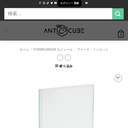
Skip
ログイン / 登録
to
検
content
索
対
象:
0
ホーム
/
FORMICARIUM モジュール
/
アリーナ・インセット
絞り込み