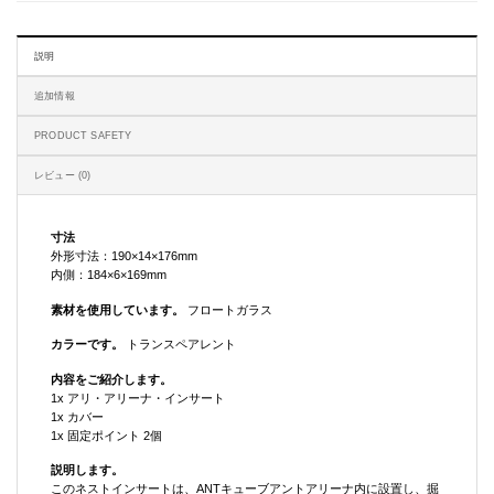
説明
追加情報
PRODUCT SAFETY
レビュー (0)
寸法
外形寸法：190×14×176mm
内側：184×6×169mm
素材を使用しています。
フロートガラス
カラーです。
トランスペアレント
内容をご紹介します。
1x アリ・アリーナ・インサート
1x カバー
1x 固定ポイント 2個
説明します。
このネストインサートは、ANTキューブアントアリーナ内に設置し、掘