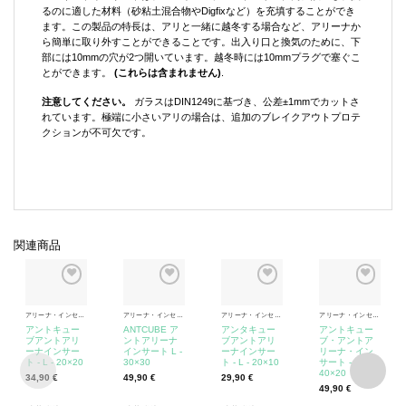
るのに適した材料（砂粘土混合物やDigfixなど）を充填することができ
ます。この製品の特長は、アリと一緒に越冬する場合など、アリーナか
ら簡単に取り外すことができることです。出入り口と換気のために、下
部には10mmの穴が2つ開いています。越冬時には10mmプラグで塞ぐこ
とができます。
(これらは含まれません)
.
注意してください。
ガラスはDIN1249に基づき、公差±1mmでカットさ
れています。極端に小さいアリの場合は、追加のブレイクアウトプロテ
クションが不可欠です。
関連商品
アリーナ・インセット
アリーナ・インセット
アリーナ・インセット
アリーナ・インセット
アントキュー
ANTCUBE ア
アンタキュー
アントキュー
ブアントアリ
ントアリーナ
ブアントアリ
ブ・アントア
ーナインサー
インサート L -
ーナインサー
リーナ・イン
ト - L - 20×20
30×30
ト - L - 20×10
サート - M -
40×20
34,90
€
49,90
€
29,90
€
49,90
€