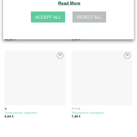
Read More
ACCEPT ALL
REJECT ALL
蟻
蟻
タピノマ・エラティカム
Temnothorax crassispinus
12,52
€
9,16
€
蟻
アフリカ
Temnothorax nylanderi
Tetramorium caespitum
6,64
€
7,48
€