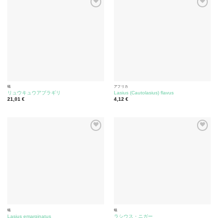
蟻
アフリカ
リュウキュウアブラギリ
Lasius (Cautolasius) flavus
21,01
€
4,12
€
蟻
蟻
Lasius emarginatus
ラシウス・ニガー