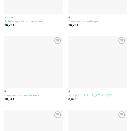
アフリカ
蟻
Aphaenogaster subterranea
Camponotus aethiops
16,72
€
16,72
€
蟻
蟻
Camponotus herculeanus
カンポノータス・リグニペルダス
10,84
€
8,32
€