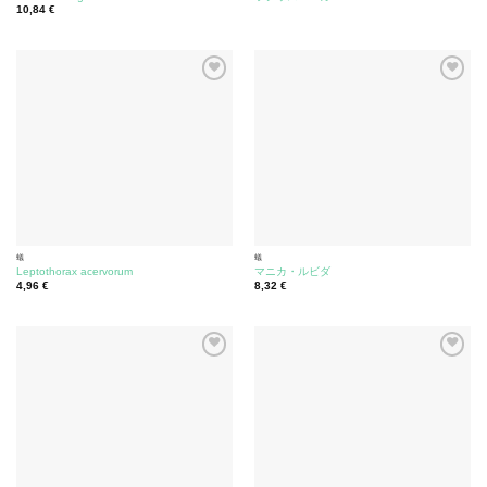
10,84
€
蟻
蟻
Leptothorax acervorum
マニカ・ルビダ
4,96
€
8,32
€