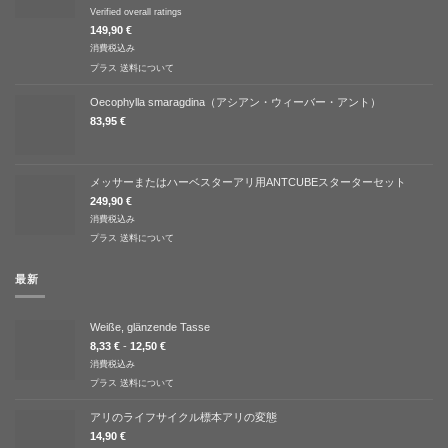
5段階中
Verified overall ratings
5.00
の評価
149,90
€
消費税込み
プラス
送料について
Oecophylla smaragdina（アシアン・ウィーバー・アント）
83,95
€
メッサーまたはハーベスターアリ用ANTCUBEスターターセット
249,90
€
消費税込み
プラス
送料について
最新
Weiße, glänzende Tasse
8,33
€
-
12,50
€
消費税込み
プラス
送料について
アリのライフサイクル標本アリの変態
14,90
€