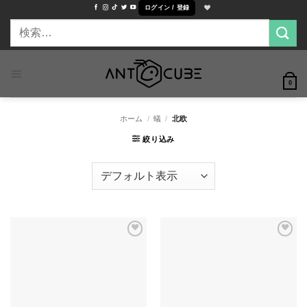
Skip
ログイン / 登録
to
検
content
索
対
象:
0
ホーム
/
蟻
/
北欧
絞り込み