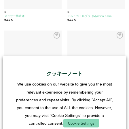
蟻
蟻
メッサー構造体
ミルミカ・ルブラ（Myrmica rubra
9,16
€
9,16
€
クッキーノート
We use cookies on our website to give you the most
蟻
アフリカ
Myrmica ruginodis
ソレノプシス・フーガックス
relevant experience by remembering your
8,32
€
8,32
€
preferences and repeat visits. By clicking “Accept All”,
you consent to the use of ALL the cookies. However,
you may visit "Cookie Settings" to provide a
controlled consent.
Cookie Settings