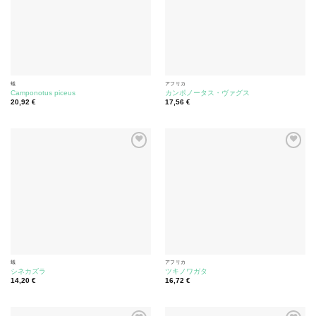
蟻
アフリカ
Camponotus piceus
カンポノータス・ヴァグス
20,92
€
17,56
€
蟻
アフリカ
シネカズラ
ツキノワガタ
14,20
€
16,72
€