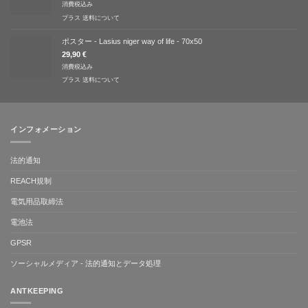
消費税込み
プラス
送料について
ポスター - Lasius niger way of life - 70x50
29,90
€
消費税込み
プラス
送料について
インフォメーション
法的通知
REACH規制
電気用品取締法
電池法
GPSR
ソーシャルメディア - 法的通知とデータ処理
ANTKEEPING