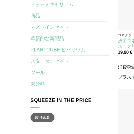
フォーミキャリアム
商品
ネストインセット
コネクタ
革新的な新製品
洗面コネク
ス・ク
PLANTCUBE ビバリウム
19,90
€
スターターセット
消費税
ツール
プラス
未分類
SQUEEZE IN THE PRICE
最
最
絞り込み
低
高
価
価
格
格