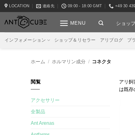
Skip
LOCATION
連絡先
09:00 - 18:00 GMT
+49 30 43
to
content
MENU
ショッ
インフォメーション
ショップ＆リセラー
アリブログ
プ
ホーム
/
ホルマリン成分
/
コネクタ
閲覧
アリ飼
は既存
アクセサリー
全製品
Ant Arenas
Antfarms