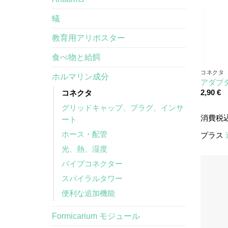
蟻
教育用アリポスター
食べ物と給餌
コネクタ
ホルマリン成分
アダプタ
2,90
€
コネクタ
グリッドキャップ、プラグ、インサ
消費税
ート
ホース・配管
プラス
光、熱、湿度
パイプコネクター
スパイラルタワー
便利な追加機能
Formicarium モジュール