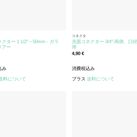
コネクタ
ター 1 1/2″～50mm - ガラ
洗面コネクター 3/4″-両側、口径
リアー
用
4,90
€
込み
消費税込み
送料について
プラス
送料について