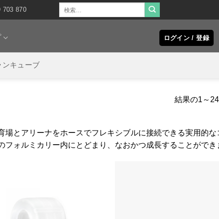
検
9 703 870
索
対
象:
プ
ログイン / 登録
ランキューブ
結果の1～2
育場とアリーナをホースでフレキシブルに接続できる実用的な
のフォルミカリー内にとどまり、なおかつ成長することができ